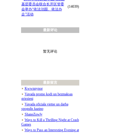
基层委员会联合长开区管委
(14039)
会举办“依法治园、依法办
企”活动
最新评论
暂无评论
最新留言
Kwwnnynor
Vavada promo kodi un bezmaksas
griezieni
Vavada oficiala vietne un darba
spogulis kazino
ShaneZowly
Ways to Kill a Thrilling Night at Crash
Games
Ways to Pass an Interesting Evening at