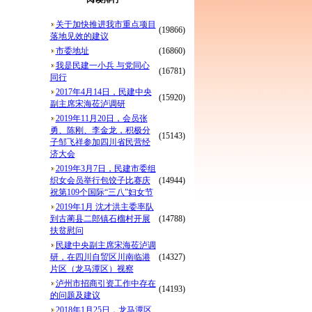
关于加快推进我市重点项目
(19866)
落地见效的建议
市委地址
(16860)
我是民建一小兵 与党同心
(16781)
同行
2017年4月14日，民建中央
(15920)
副主席宋海莅泸调研
2019年11月20日，会员张
勇、陈刚、李金龙，积极分
(15143)
子邹飞祥参加四川省民营经
济大会
2019年3月7日，民建市委组
织女会员举行包饺子比赛庆
(14944)
祝第109个国际“三八”妇女节
2019年1月 沈才洪主委率队
到古蔺县二郎镇石榴村开展
(14788)
扶贫慰问
民建中央副主席宋海莅泸调
研，在四川自贸区川南临港
(14327)
片区（龙马潭区）视察
泸州市招商引资工作中存在
(14193)
的问题及建议
2018年1月25日，龙马潭区