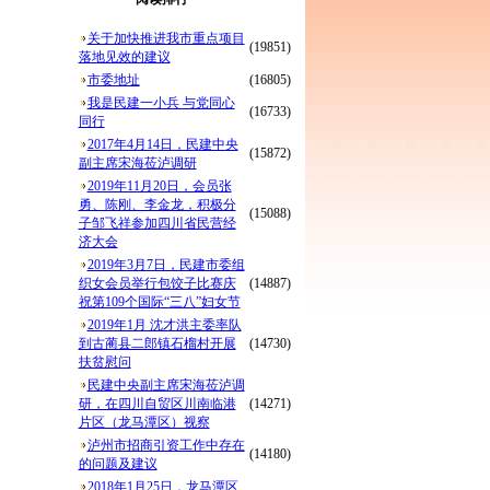
关于加快推进我市重点项目
(19851)
落地见效的建议
市委地址
(16805)
我是民建一小兵 与党同心
(16733)
同行
2017年4月14日，民建中央
(15872)
副主席宋海莅泸调研
2019年11月20日，会员张
勇、陈刚、李金龙，积极分
(15088)
子邹飞祥参加四川省民营经
济大会
2019年3月7日，民建市委组
织女会员举行包饺子比赛庆
(14887)
祝第109个国际“三八”妇女节
2019年1月 沈才洪主委率队
到古蔺县二郎镇石榴村开展
(14730)
扶贫慰问
民建中央副主席宋海莅泸调
研，在四川自贸区川南临港
(14271)
片区（龙马潭区）视察
泸州市招商引资工作中存在
(14180)
的问题及建议
2018年1月25日，龙马潭区