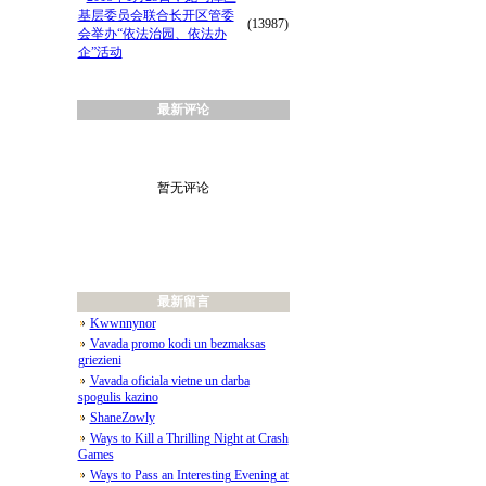
基层委员会联合长开区管委
(13987)
会举办“依法治园、依法办
企”活动
最新评论
暂无评论
最新留言
Kwwnnynor
Vavada promo kodi un bezmaksas
griezieni
Vavada oficiala vietne un darba
spogulis kazino
ShaneZowly
Ways to Kill a Thrilling Night at Crash
Games
Ways to Pass an Interesting Evening at