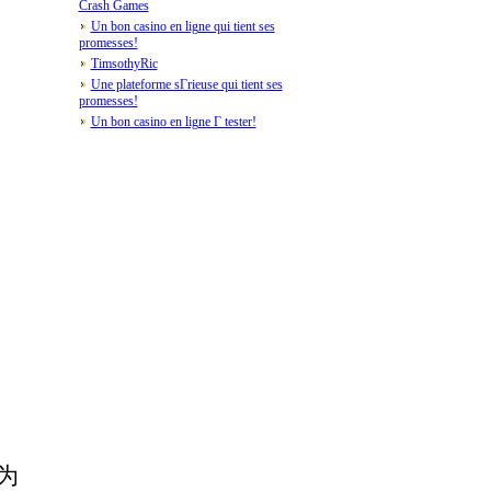
Crash Games
Un bon casino en ligne qui tient ses
promesses!
TimsothyRic
Une plateforme sГrieuse qui tient ses
promesses!
Un bon casino en ligne Г tester!
为