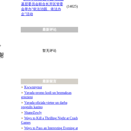
基层委员会联合长开区管委
(14025)
会举办“依法治园、依法办
企”活动
最新评论
。
暂无评论
谢
最新留言
Kwwnnynor
Vavada promo kodi un bezmaksas
griezieni
Vavada oficiala vietne un darba
spogulis kazino
ShaneZowly
Ways to Kill a Thrilling Night at Crash
Games
Ways to Pass an Interesting Evening at