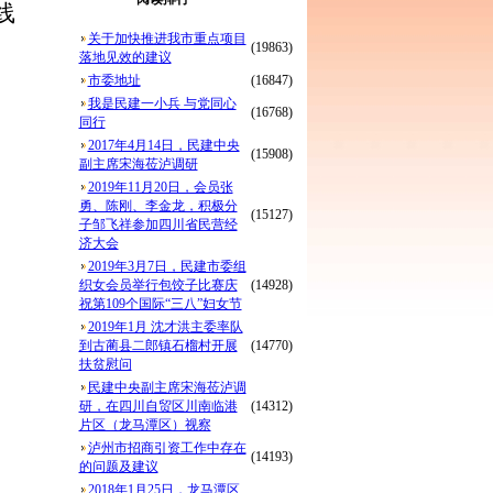
线
关于加快推进我市重点项目
(19863)
落地见效的建议
市委地址
(16847)
我是民建一小兵 与党同心
(16768)
同行
2017年4月14日，民建中央
(15908)
副主席宋海莅泸调研
2019年11月20日，会员张
勇、陈刚、李金龙，积极分
(15127)
子邹飞祥参加四川省民营经
济大会
2019年3月7日，民建市委组
织女会员举行包饺子比赛庆
(14928)
祝第109个国际“三八”妇女节
2019年1月 沈才洪主委率队
到古蔺县二郎镇石榴村开展
(14770)
扶贫慰问
民建中央副主席宋海莅泸调
研，在四川自贸区川南临港
(14312)
片区（龙马潭区）视察
泸州市招商引资工作中存在
(14193)
的问题及建议
2018年1月25日，龙马潭区