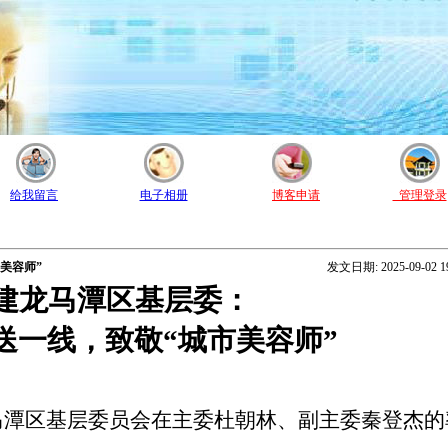
给我留言
电子相册
博客申请
管理登录
美容师”
发文日期: 2025-09-02 19
建龙马潭区基层委
：
送一线
，
致敬
“城市美容师”
马潭区基层委员会在主委杜朝林、副主委秦登杰的