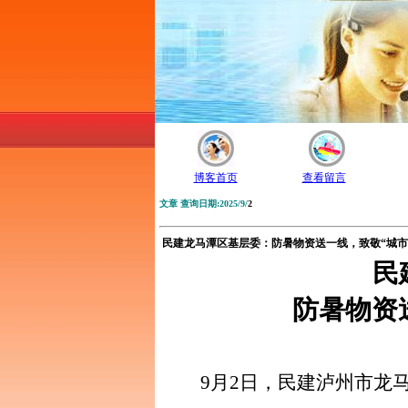
博客首页
查看留言
文章 查询日期:2025/9/
2
民建龙马潭区基层委：防暑物资送一线，致敬“城市
民
防暑物资
9月2日，民建
泸州市
龙