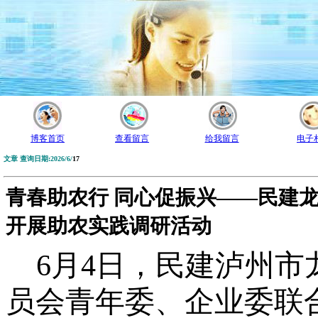
博客首页
查看留言
给我留言
电子
文章 查询日期:2026/6/
17
青春助农行 同心促振兴——民建
开展助农实践调研活动
6月4日，民建泸州市
员会青年委、企业委联