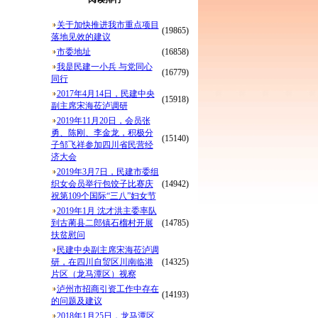
关于加快推进我市重点项目
(19865)
落地见效的建议
市委地址
(16858)
我是民建一小兵 与党同心
(16779)
同行
2017年4月14日，民建中央
(15918)
副主席宋海莅泸调研
2019年11月20日，会员张
勇、陈刚、李金龙，积极分
(15140)
子邹飞祥参加四川省民营经
济大会
2019年3月7日，民建市委组
织女会员举行包饺子比赛庆
(14942)
祝第109个国际“三八”妇女节
2019年1月 沈才洪主委率队
到古蔺县二郎镇石榴村开展
(14785)
扶贫慰问
民建中央副主席宋海莅泸调
研，在四川自贸区川南临港
(14325)
片区（龙马潭区）视察
泸州市招商引资工作中存在
(14193)
的问题及建议
2018年1月25日，龙马潭区