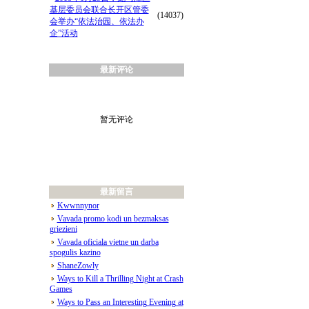
基层委员会联合长开区管委
(14037)
会举办“依法治园、依法办
企”活动
最新评论
暂无评论
最新留言
Kwwnnynor
Vavada promo kodi un bezmaksas
griezieni
Vavada oficiala vietne un darba
spogulis kazino
ShaneZowly
Ways to Kill a Thrilling Night at Crash
Games
Ways to Pass an Interesting Evening at