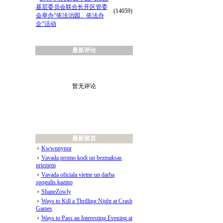
基层委员会联合长开区管委
(14059)
会举办“依法治园、依法办
企”活动
最新评论
暂无评论
最新留言
Kwwnnynor
Vavada promo kodi un bezmaksas
griezieni
Vavada oficiala vietne un darba
spogulis kazino
ShaneZowly
Ways to Kill a Thrilling Night at Crash
Games
Ways to Pass an Interesting Evening at