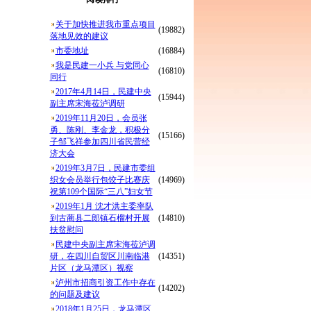
关于加快推进我市重点项目
(19882)
落地见效的建议
市委地址
(16884)
我是民建一小兵 与党同心
(16810)
同行
2017年4月14日，民建中央
(15944)
副主席宋海莅泸调研
2019年11月20日，会员张
勇、陈刚、李金龙，积极分
(15166)
子邹飞祥参加四川省民营经
济大会
2019年3月7日，民建市委组
织女会员举行包饺子比赛庆
(14969)
祝第109个国际“三八”妇女节
2019年1月 沈才洪主委率队
到古蔺县二郎镇石榴村开展
(14810)
扶贫慰问
民建中央副主席宋海莅泸调
研，在四川自贸区川南临港
(14351)
片区（龙马潭区）视察
泸州市招商引资工作中存在
(14202)
的问题及建议
2018年1月25日，龙马潭区